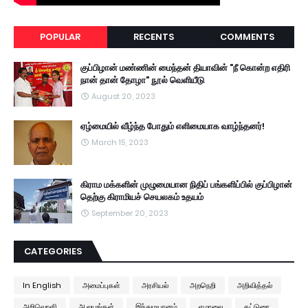
POPULAR
RECENTS
COMMENTS
குப்பிழான் மண்ணின் மைந்தன் தியாவின் "நீ கொன்ற எதிரி
நான் தான் தோழா" நூல் வெளியீடு
August 20, 2023
ஏழ்மையில் வீழ்ந்த போதும் எளிமையாக வாழ்ந்தனர்!
March 15, 2023
கிராம மக்களின் முழுமையான நிதிப் பங்களிப்பில் குப்பிழான்
தெற்கு கிராமியச் செயலகம் உதயம்
September 20, 2023
CATEGORIES
In English
அமைப்புகள்
அரசியல்
அறநெறி
அறிவித்தல்
அறிவொளி
ஆலயங்கள்
இந்துமயானம்
ஏழாலை
கட்டுரை