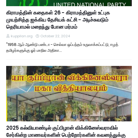
கிராமத்தின் கதைகள் 26 - கிராமத்தினுள் உட்புக
முயற்சித்த ஐக்கிய தேசியக் கட்சி - அடிச்சுவடும்
தெரியாமல் மறைந்து போன மர்மம்
kuppilan.org
October 22, 2024
"1958 ஆம் ஆண்டு பண்டா - செல்வா ஒப்பந்தம் உருவாக்கப்பட்டு, ஈழத்
தமிழர்களுக்கு ஓர் மாநில அதிகா…
2025 கல்வியாண்டில் குப்பிழான் விக்கினேஸ்வராவில்
சேர்கின்ற மாணவர்களின் பெற்றோர்களின் கவனத்துக்கு