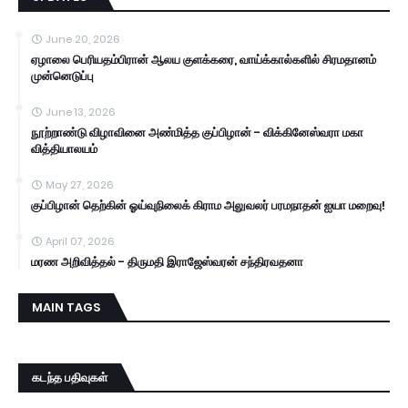
June 20, 2026
ஏழாலை பெரியதம்பிரான் ஆலய குளக்கரை, வாய்க்கால்களில் சிரமதானம்
முன்னெடுப்பு
June 13, 2026
நூற்றாண்டு விழாவினை அண்மித்த குப்பிழான் - விக்கினேஸ்வரா மகா
வித்தியாலயம்
May 27, 2026
குப்பிழான் தெற்கின் ஓய்வுநிலைக் கிராம அலுவலர் பரமநாதன் ஐயா மறைவு!
April 07, 2026
மரண அறிவித்தல் - திருமதி இராஜேஸ்வரன் சந்திரவதனா
MAIN TAGS
கடந்த பதிவுகள்