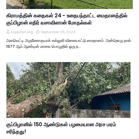
கிராமத்தின் கதைகள் 24 - உதைபந்தாட்ட மைதானத்தில்
குப்பிழான் எதிர் வசாவிளான் மோதல்கள்
kuppilan.org
September 05, 2024
அளவெட்டி அருணோதயாக் கல்லூரி விளையாட்டு மைதானம் அன்றொரு நாள்.
1977 ஆம் ஆண்டின் மாலை பொழுதில் ஒரு ந…
குப்பிழானில் 150 ஆண்டுகள் பழமையான அரச மரம்
சரிந்தது!