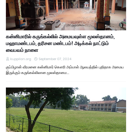
கன்னிமாரில் கருங்கல்லில் அமையவுள்ள மூலஸ்தானம்,
மஹாமண்டபம், தரிசன மண்டபம்! அடிக்கல் நாட்டும்
வைபவம் நாளை
kuppilan.org
September 07, 2024
குப்பிழான் வீரமனை கன்னிமார் கௌரி அம்பாள் ஆலயத்தில் புதிதாக அமைய
இருக்கும் கருங்கல்லிலான மூலஸ்தானம…