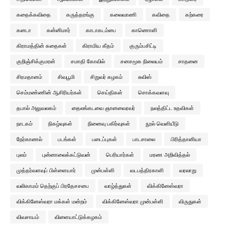
கதைக்கவிதை
கருத்தரங்கு
கலைவாணி
கவிதை
கற்கரை
கனடா
கன்னிமார்
காடாகடம்பை
காணொளி
கிராமத்தின் கதைகள்
கிராமிய கீதம்
குரும்பசிட்டி
குறிஞ்சிக்குமரன்
சமாதி கோவில்
சனசமூக நிலையம்
சாதனை
சிரமதானம்
சிவபூமி
சிறுவர் கழகம்
சுவிஸ்
செம்மண்ணின் ஆசிரியர்கள்
செய்திகள்
சொக்கவளவு
தபால் அலுவலகம்
தைலங்கடவை ஞானவைரவர்
நலத்திட்ட உதவிகள்
நாடகம்
நிகழ்வுகள்
நினைவு பகிர்வுகள்
நூல் வெளியீடு
நேர்காணல்
படங்கள்
படைப்புகள்
பாடசாலை
பிரித்தானியா
புலம்
புன்னாலைக்கட்டுவன்
பெரியார்கள்
மரண அறிவித்தல்
முத்தர்வளவுப் பிள்ளையார்
முன்பள்ளி
வடபத்திரகாளி
வரலாறு
வலிகாமம் தெற்குப் பிரதேசசபை
வாழ்த்துகள்
விக்கினேஸ்வரா
விக்கினேஸ்வரா மக்கள் மன்றம்
விக்கினேஸ்வரா முன்பள்ளி
விருதுகள்
விவசாயம்
விளையாட்டுக்கழகம்