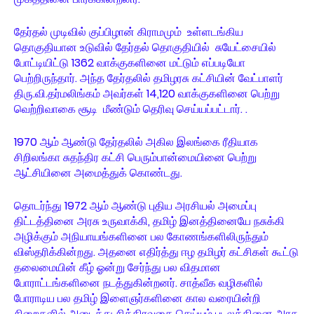
தேர்தல் முடிவில் குப்பிழான் கிராமமும் உள்ளடங்கிய
தொகுதியான உடுவில் தேர்தல் தொகுதியில் சுயேட்சையில்
போட்டியிட்டு 1362 வாக்குகளினை மட்டும் எப்படியோ
பெற்றிருந்தார். அந்த தேர்தலில் தமிழரசு கட்சியின் வேட்பாளர்
திரு.வி.தர்மலிங்கம் அவர்கள் 14,120 வாக்குகளினை பெற்று
வெற்றிவாகை சூடி மீண்டும் தெரிவு செய்யப்பட்டார். .
1970 ஆம் ஆண்டு தேர்தலில் அகில இலங்கை ரீதியாக
சிறிலங்கா சுதந்திர கட்சி பெரும்பான்மையினை பெற்று
ஆட்சியினை அமைத்துக் கொண்டது.
தொடர்ந்து 1972 ஆம் ஆண்டு புதிய அரசியல் அமைப்பு
திட்டத்தினை அரசு உருவாக்கி, தமிழ் இனத்தினையே நசுக்கி
அழிக்கும் அநியாயங்களினை பல கோணங்களிலிருந்தும்
விஸ்தரிக்கின்றது. அதனை எதிர்த்து ஈழ தமிழர் கட்சிகள் கூட்டு
தலைமையின் கீழ் ஓன்று சேர்ந்து பல விதமான
போராட்டங்களினை நடத்துகின்றனர். சாத்வீக வழிகளில்
போராடிய பல தமிழ் இளைஞர்களினை கால வரையின்றி
சிறைகளில் அடைத்து சித்திரவதை செய்யும் படலத்தினை அரசு