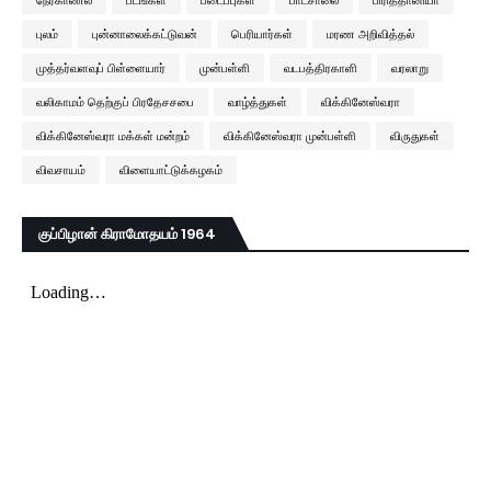
நேர்காணல்
படங்கள்
படைப்புகள்
பாடசாலை
பிரித்தானியா
புலம்
புன்னாலைக்கட்டுவன்
பெரியார்கள்
மரண அறிவித்தல்
முத்தர்வளவுப் பிள்ளையார்
முன்பள்ளி
வடபத்திரகாளி
வரலாறு
வலிகாமம் தெற்குப் பிரதேசசபை
வாழ்த்துகள்
விக்கினேஸ்வரா
விக்கினேஸ்வரா மக்கள் மன்றம்
விக்கினேஸ்வரா முன்பள்ளி
விருதுகள்
விவசாயம்
விளையாட்டுக்கழகம்
குப்பிழான் கிராமோதயம் 1964