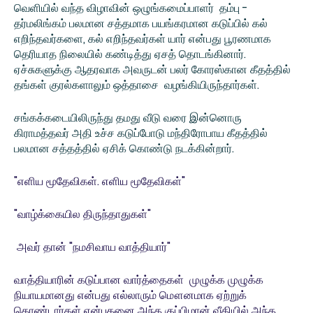
வெளியில் வந்த விழாவின் ஒழுங்கமைப்பாளர் தம்பு -
தர்மலிங்கம் பலமான சத்தமாக பயங்கரமான கடுப்பில் கல்
எறிந்தவர்களை, கல் எறிந்தவர்கள் யார் என்பது பூரணமாக
தெரியாத நிலையில் கண்டித்து ஏசத் தொடங்கினார்.
ஏச்சுகளுக்கு ஆதரவாக அவருடன் பலர் கோரஸ்கான கீதத்தில்
தங்கள் குரல்களாலும் ஒத்தாசை வழங்கியிருந்தார்கள்.
சங்கக்கடையிலிருந்து தமது வீடு வரை இன்னொரு
கிராமத்தவர் அதி உச்ச கடுப்போடு மந்திரோபாய கீதத்தில்
பலமான சத்தத்தில் ஏசிக் கொண்டு நடக்கின்றார்.
"எளிய மூதேவிகள். எளிய மூதேவிகள்"
"வாழ்க்கையில திருந்தாதுகள்"
அவர் தான் "நமசிவாய வாத்தியார்"
வாத்தியாரின் கடுப்பான வார்த்தைகள் முழுக்க முழுக்க
நியாயமானது என்பது எல்லாரும் மௌனமாக ஏற்றுக்
கொண்டார்கள் என்பதனை அந்த குப்பிழான் வீதியில் அந்த