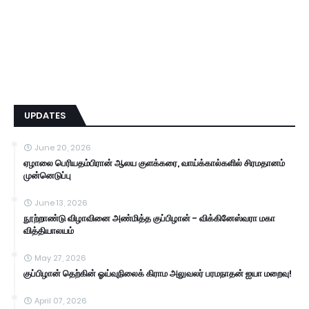
UPDATES
June 20, 2026
ஏழாலை பெரியதம்பிரான் ஆலய குளக்கரை, வாய்க்கால்களில் சிரமதானம்
முன்னெடுப்பு
June 13, 2026
நூற்றாண்டு விழாவினை அண்மித்த குப்பிழான் - விக்கினேஸ்வரா மகா
வித்தியாலயம்
May 27, 2026
குப்பிழான் தெற்கின் ஓய்வுநிலைக் கிராம அலுவலர் பரமநாதன் ஐயா மறைவு!
April 07, 2026