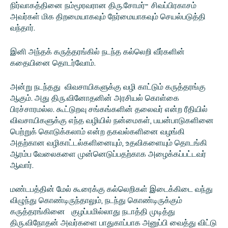
நிர்வாகத்தினை நம்மூரவரான திரு.சோமர்- சிவப்பிரகாசம்
அவர்கள் மிக திறமையாகவும் நேர்மையாகவும் செயல்படுத்தி
வந்தார்.
இனி அந்தக் கருத்தரங்கில் நடந்த கல்லெறி வீர்களின்
கதையினை தொடர்வோம்.
அன்று நடந்தது விவசாயிகளுக்கு வழி காட்டும் கருத்தரங்கு
ஆகும். அது திரு.வினோதனின் அரசியல் கொள்கை
பிரச்சாரமல்ல. கூட்டுறவு சங்கங்களின் தலைவர் என்ற ரீதியில்
விவசாயிகளுக்கு எந்த வழியில் நன்மைகள், பயன்பாடுகளினை
பெற்றுக் கொடுக்கலாம் என்ற தகவல்களினை வழங்கி
அதற்கான வழிகாட்டல்களினையும், உதவிகளையும் தொடங்கி
ஆரம்ப வேலைகளை முன்னெடுப்பதற்காக அழைக்கப்பட்டவர்
ஆவார்.
மண்டபத்தின் மேல் கூரைக்கு கல்லெறிகள் இடைக்கிடை வந்து
விழுந்து கொண்டிருந்தாலும், நடந்து கொண்டிருக்கும்
கருத்தரங்கினை குழப்பமில்லாது நடாத்தி முடித்து
திரு.விநோதன் அவர்களை பாதுகாப்பாக அனுப்பி வைத்து விட்டு