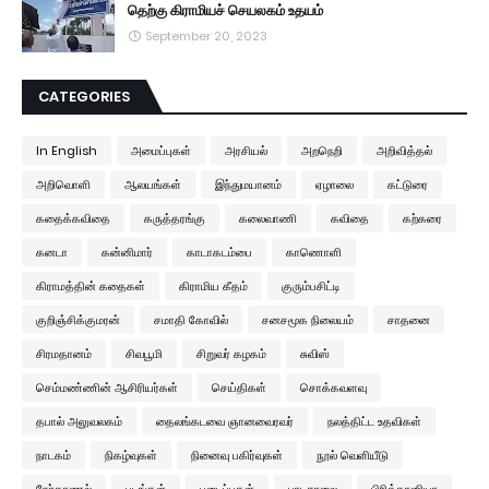
தெற்கு கிராமியச் செயலகம் உதயம்
September 20, 2023
CATEGORIES
In English
அமைப்புகள்
அரசியல்
அறநெறி
அறிவித்தல்
அறிவொளி
ஆலயங்கள்
இந்துமயானம்
ஏழாலை
கட்டுரை
கதைக்கவிதை
கருத்தரங்கு
கலைவாணி
கவிதை
கற்கரை
கனடா
கன்னிமார்
காடாகடம்பை
காணொளி
கிராமத்தின் கதைகள்
கிராமிய கீதம்
குரும்பசிட்டி
குறிஞ்சிக்குமரன்
சமாதி கோவில்
சனசமூக நிலையம்
சாதனை
சிரமதானம்
சிவபூமி
சிறுவர் கழகம்
சுவிஸ்
செம்மண்ணின் ஆசிரியர்கள்
செய்திகள்
சொக்கவளவு
தபால் அலுவலகம்
தைலங்கடவை ஞானவைரவர்
நலத்திட்ட உதவிகள்
நாடகம்
நிகழ்வுகள்
நினைவு பகிர்வுகள்
நூல் வெளியீடு