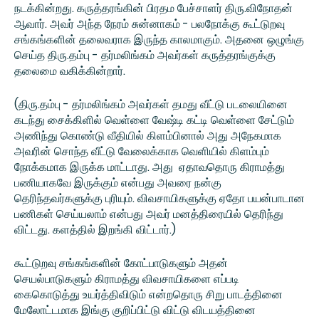
நடக்கின்றது. கருத்தரங்கின் பிரதம பேச்சாளர் திரு.விநோதன்
ஆவார். அவர் அந்த நேரம் சுன்னாகம் - பலநோக்கு கூட்டுறவு
சங்கங்களின் தலைவராக இருந்த காலமாகும். அதனை ஒழுங்கு
செய்த திரு.தம்பு - தர்மலிங்கம் அவர்கள் கருத்தரங்குக்கு
தலைமை வகிக்கின்றார்.
(திரு.தம்பு - தர்மலிங்கம் அவர்கள் தமது வீட்டு படலையினை
கடந்து சைக்கிளில் வெள்ளை வேஷ்டி கட்டி வெள்ளை சேட்டும்
அணிந்து கொண்டு வீதியில் கிளம்பினால் அது அநேகமாக
அவரின் சொந்த வீட்டு வேலைக்காக வெளியில் கிளம்பும்
நோக்கமாக இருக்க மாட்டாது. அது ஏதாவதொரு கிராமத்து
பணியாகவே இருக்கும் என்பது அவரை நன்கு
தெரிந்தவர்களுக்கு புரியும். விவசாயிகளுக்கு ஏதோ பயன்பாடான
பணிகள் செய்யலாம் என்பது அவர் மனத்திரையில் தெரிந்து
விட்டது. களத்தில் இறங்கி விட்டார்.)
கூட்டுறவு சங்கங்களின் கோட்பாடுகளும் அதன்
செயல்பாடுகளும் கிராமத்து விவசாயிகளை எப்படி
கைகொடுத்து உயர்த்திவிடும் என்றதொரு சிறு பாடத்தினை
மேலோட்டமாக இங்கு குறிப்பிட்டு விட்டு விடயத்தினை