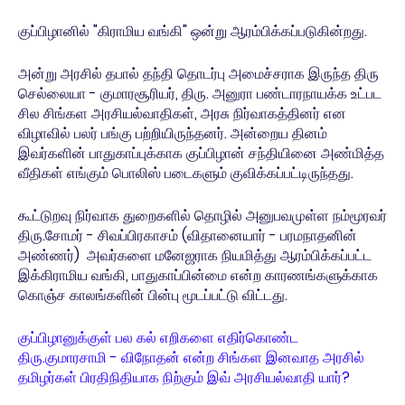
குப்பிழானில் "கிராமிய வங்கி" ஒன்று ஆரம்பிக்கப்படுகின்றது.
அன்று அரசில் தபால் தந்தி தொடர்பு அமைச்சராக இருந்த திரு
செல்லையா - குமாரசூரியர், திரு. அனுரா பண்டாரநாயக்க உட்பட
சில சிங்கள அரசியல்வாதிகள், அரசு நிர்வாகத்தினர் என
விழாவில் பலர் பங்கு பற்றியிருந்தனர். அன்றைய தினம்
இவர்களின் பாதுகாப்புக்காக குப்பிழான் சந்தியினை அண்மித்த
வீதிகள் எங்கும் பொலிஸ் படைகளும் குவிக்கப்பட்டிருந்தது.
கூட்டுறவு நிர்வாக துறைகளில் தொழில் அனுபவமுள்ள நம்மூரவர்
திரு.சோமர் - சிவப்பிரகாசம் (விதானையார் - பரமநாதனின்
அண்ணர்) அவர்களை மனேஜராக நியமித்து ஆரம்பிக்கப்பட்ட
இக்கிராமிய வங்கி, பாதுகாப்பின்மை என்ற காரணங்களுக்காக
கொஞ்ச காலங்களின் பின்பு மூடப்பட்டு விட்டது.
குப்பிழானுக்குள் பல கல் எறிகளை எதிர்கொண்ட
திரு.குமாரசாமி - விநோதன் என்ற சிங்கள இனவாத அரசில்
தமிழர்கள் பிரதிநிதியாக நிற்கும் இவ் அரசியல்வாதி யார்?