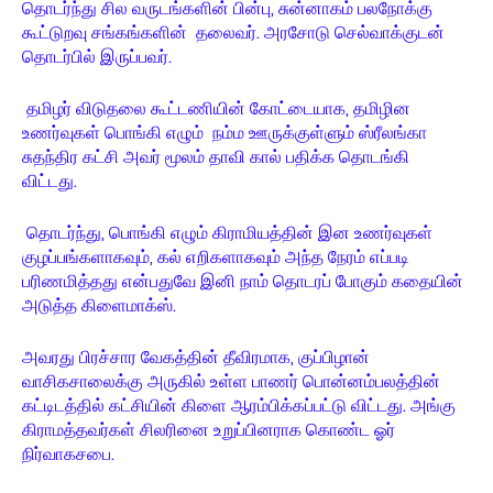
தொடர்ந்து சில வருடங்களின் பின்பு, சுன்னாகம் பலநோக்கு
கூட்டுறவு சங்கங்களின் தலைவர். அரசோடு செல்வாக்குடன்
தொடர்பில் இருப்பவர்.
தமிழர் விடுதலை கூட்டணியின் கோட்டையாக, தமிழின
உணர்வுகள் பொங்கி எழும் நம்ம ஊருக்குள்ளும் ஸ்ரீலங்கா
சுதந்திர கட்சி அவர் மூலம் தாவி கால் பதிக்க தொடங்கி
விட்டது.
தொடர்ந்து, பொங்கி எழும் கிராமியத்தின் இன உணர்வுகள்
குழப்பங்களாகவும், கல் எறிகளாகவும் அந்த நேரம் எப்படி
பரிணமித்தது என்பதுவே இனி நாம் தொடரப் போகும் கதையின்
அடுத்த கிளைமாக்ஸ்.
அவரது பிரச்சார வேகத்தின் தீவிரமாக, குப்பிழான்
வாசிகசாலைக்கு அருகில் உள்ள பாணர் பொன்னம்பலத்தின்
கட்டிடத்தில் கட்சியின் கிளை ஆரம்பிக்கப்பட்டு விட்டது. அங்கு
கிராமத்தவர்கள் சிலரினை உறுப்பினராக கொண்ட ஓர்
நிர்வாகசபை.