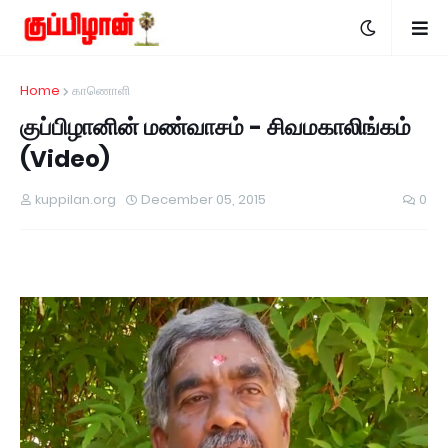
Home
காணொளி
குப்பிழானின் மண்வாசம் - சிவமகாலிங்கம்
(Video)
kuppilan.org
December 05, 2015
0