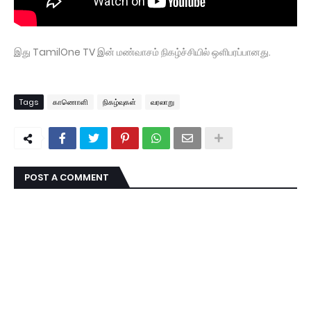
இது TamilOne TV இன் மண்வாசம் நிகழ்ச்சியில் ஒளிபரப்பானது.
Tags
காணொளி
நிகழ்வுகள்
வரலாறு
POST A COMMENT