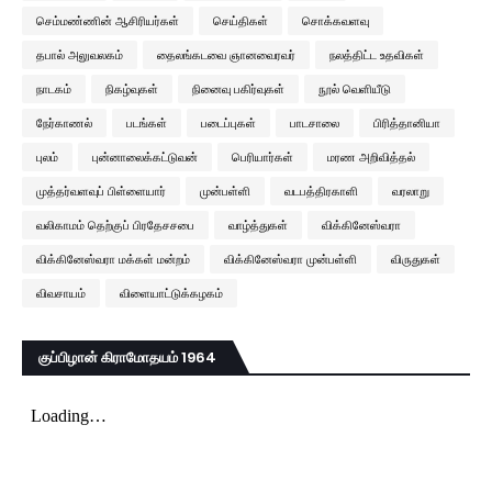
செம்மண்ணின் ஆசிரியர்கள்
செய்திகள்
சொக்கவளவு
தபால் அலுவலகம்
தைலங்கடவை ஞானவைரவர்
நலத்திட்ட உதவிகள்
நாடகம்
நிகழ்வுகள்
நினைவு பகிர்வுகள்
நூல் வெளியீடு
நேர்காணல்
படங்கள்
படைப்புகள்
பாடசாலை
பிரித்தானியா
புலம்
புன்னாலைக்கட்டுவன்
பெரியார்கள்
மரண அறிவித்தல்
முத்தர்வளவுப் பிள்ளையார்
முன்பள்ளி
வடபத்திரகாளி
வரலாறு
வலிகாமம் தெற்குப் பிரதேசசபை
வாழ்த்துகள்
விக்கினேஸ்வரா
விக்கினேஸ்வரா மக்கள் மன்றம்
விக்கினேஸ்வரா முன்பள்ளி
விருதுகள்
விவசாயம்
விளையாட்டுக்கழகம்
குப்பிழான் கிராமோதயம் 1964