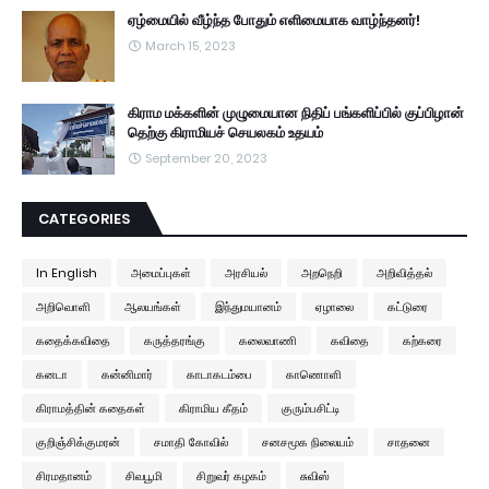
ஏழ்மையில் வீழ்ந்த போதும் எளிமையாக வாழ்ந்தனர்!
March 15, 2023
கிராம மக்களின் முழுமையான நிதிப் பங்களிப்பில் குப்பிழான்
தெற்கு கிராமியச் செயலகம் உதயம்
September 20, 2023
CATEGORIES
In English
அமைப்புகள்
அரசியல்
அறநெறி
அறிவித்தல்
அறிவொளி
ஆலயங்கள்
இந்துமயானம்
ஏழாலை
கட்டுரை
கதைக்கவிதை
கருத்தரங்கு
கலைவாணி
கவிதை
கற்கரை
கனடா
கன்னிமார்
காடாகடம்பை
காணொளி
கிராமத்தின் கதைகள்
கிராமிய கீதம்
குரும்பசிட்டி
குறிஞ்சிக்குமரன்
சமாதி கோவில்
சனசமூக நிலையம்
சாதனை
சிரமதானம்
சிவபூமி
சிறுவர் கழகம்
சுவிஸ்