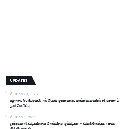
UPDATES
June 20, 2026
ஏழாலை பெரியதம்பிரான் ஆலய குளக்கரை, வாய்க்கால்களில் சிரமதானம்
முன்னெடுப்பு
June 13, 2026
நூற்றாண்டு விழாவினை அண்மித்த குப்பிழான் - விக்கினேஸ்வரா மகா
வித்தியாலயம்