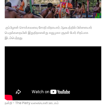
குப்பிழான் சொக்கவளவு சோதி விநாயகர் ஆலயத்தில் பிள்ளையார்
பெருங்கதையின் இறுதிநாளன்று கஜமுகா சூரன் போர் சிறப்பாக
இடம்பெற்றது.
நன்றி - The Piety வலையொளி ஊடகம்