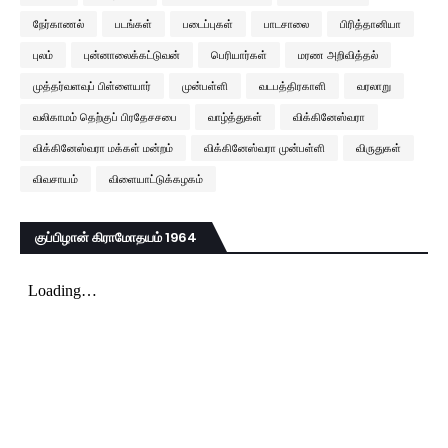
நேர்காணல்
படங்கள்
படைப்புகள்
பாடசாலை
பிரித்தானியா
புலம்
புன்னாலைக்கட்டுவன்
பெரியார்கள்
மரண அறிவித்தல்
முத்தர்வளவுப் பிள்ளையார்
முன்பள்ளி
வடபத்திரகாளி
வரலாறு
வலிகாமம் தெற்குப் பிரதேசசபை
வாழ்த்துகள்
விக்கினேஸ்வரா
விக்கினேஸ்வரா மக்கள் மன்றம்
விக்கினேஸ்வரா முன்பள்ளி
விருதுகள்
விவசாயம்
விளையாட்டுக்கழகம்
குப்பிழான் கிராமோதயம் 1964