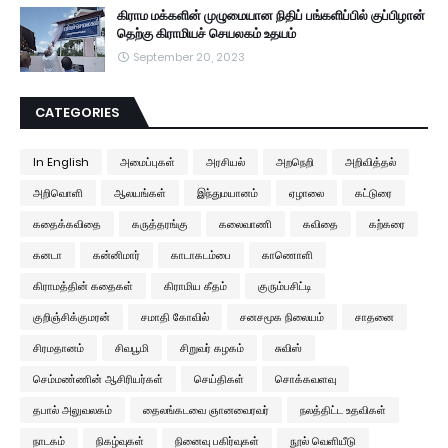
கிராம மக்களின் முழுமையான நிதிப் பங்களிப்பில் குப்பிழான்
தெற்கு கிராமியச் செயலகம் உதயம்
September 20, 2023
CATEGORIES
In English
அமைப்புகள்
அரசியல்
அறநெறி
அறிவித்தல்
அறிவொளி
ஆலயங்கள்
இந்துமயானம்
ஏழாலை
கட்டுரை
கதைக்கவிதை
கருத்தரங்கு
கலைவாணி
கவிதை
கற்கரை
கனடா
கன்னிமார்
காடாகடம்பை
காணொளி
கிராமத்தின் கதைகள்
கிராமிய கீதம்
குரும்பசிட்டி
குறிஞ்சிக்குமரன்
சமாதி கோவில்
சனசமூக நிலையம்
சாதனை
சிரமதானம்
சிவபூமி
சிறுவர் கழகம்
சுவிஸ்
செம்மண்ணின் ஆசிரியர்கள்
செய்திகள்
சொக்கவளவு
தபால் அலுவலகம்
தைலங்கடவை ஞானவைரவர்
நலத்திட்ட உதவிகள்
நாடகம்
நிகழ்வுகள்
நினைவு பகிர்வுகள்
நூல் வெளியீடு