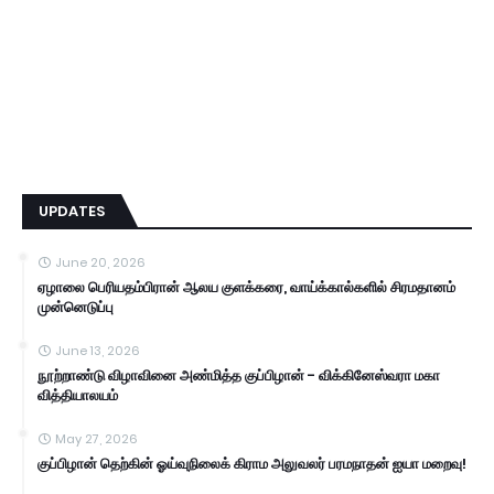
UPDATES
June 20, 2026
ஏழாலை பெரியதம்பிரான் ஆலய குளக்கரை, வாய்க்கால்களில் சிரமதானம்
முன்னெடுப்பு
June 13, 2026
நூற்றாண்டு விழாவினை அண்மித்த குப்பிழான் - விக்கினேஸ்வரா மகா
வித்தியாலயம்
May 27, 2026
குப்பிழான் தெற்கின் ஓய்வுநிலைக் கிராம அலுவலர் பரமநாதன் ஐயா மறைவு!