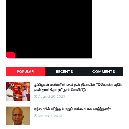
POPULAR
RECENTS
COMMENTS
குப்பிழான் மண்ணின் மைந்தன் தியாவின் "நீ கொன்ற எதிரி
நான் தான் தோழா" நூல் வெளியீடு
August 20, 2023
ஏழ்மையில் வீழ்ந்த போதும் எளிமையாக வாழ்ந்தனர்!
March 15, 2023