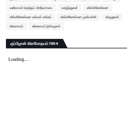
வலிகாமம் தெற்குப் பிரதேசசபை
வாழ்த்துகள்
விக்கினேஸ்வரா
விக்கினேஸ்வரா மக்கள் மன்றம்
விக்கினேஸ்வரா முன்பள்ளி
விருதுகள்
விவசாயம்
விளையாட்டுக்கழகம்
குப்பிழான் கிராமோதயம் 1964