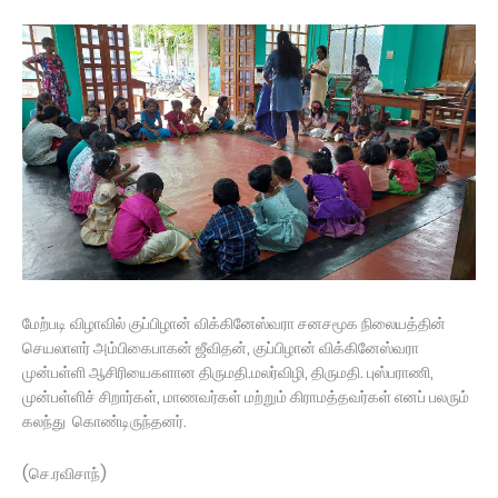
மேற்படி விழாவில் குப்பிழான் விக்கினேஸ்வரா சனசமூக நிலையத்தின்
செயலாளர் அம்பிகைபாகன் ஜீவிதன், குப்பிழான் விக்கினேஸ்வரா
முன்பள்ளி ஆசிரியைகளான திருமதி.மலர்விழி, திருமதி. புஸ்பராணி,
முன்பள்ளிச் சிறார்கள், மாணவர்கள் மற்றும் கிராமத்தவர்கள் எனப் பலரும்
கலந்து கொண்டிருந்தனர்.
(செ.ரவிசாந்)