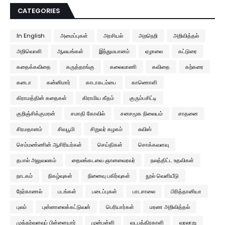
CATEGORIES
In English
அமைப்புகள்
அரசியல்
அறநெறி
அறிவித்தல்
அறிவொளி
ஆலயங்கள்
இந்துமயானம்
ஏழாலை
கட்டுரை
கதைக்கவிதை
கருத்தரங்கு
கலைவாணி
கவிதை
கற்கரை
கனடா
கன்னிமார்
காடாகடம்பை
காணொளி
கிராமத்தின் கதைகள்
கிராமிய கீதம்
குரும்பசிட்டி
குறிஞ்சிக்குமரன்
சமாதி கோவில்
சனசமூக நிலையம்
சாதனை
சிரமதானம்
சிவபூமி
சிறுவர் கழகம்
சுவிஸ்
செம்மண்ணின் ஆசிரியர்கள்
செய்திகள்
சொக்கவளவு
தபால் அலுவலகம்
தைலங்கடவை ஞானவைரவர்
நலத்திட்ட உதவிகள்
நாடகம்
நிகழ்வுகள்
நினைவு பகிர்வுகள்
நூல் வெளியீடு
நேர்காணல்
படங்கள்
படைப்புகள்
பாடசாலை
பிரித்தானியா
புலம்
புன்னாலைக்கட்டுவன்
பெரியார்கள்
மரண அறிவித்தல்
முத்தர்வளவுப் பிள்ளையார்
முன்பள்ளி
வடபத்திரகாளி
வரலாறு