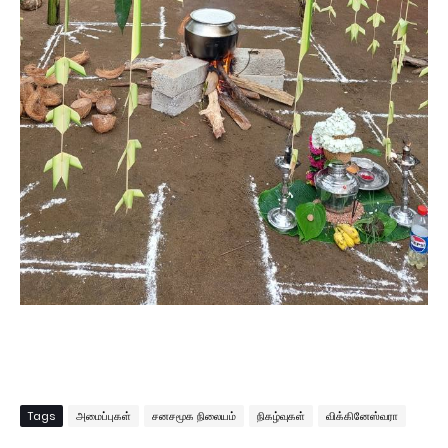
Tags
அமைப்புகள்
சனசமூக நிலையம்
நிகழ்வுகள்
விக்கினேஸ்வரா