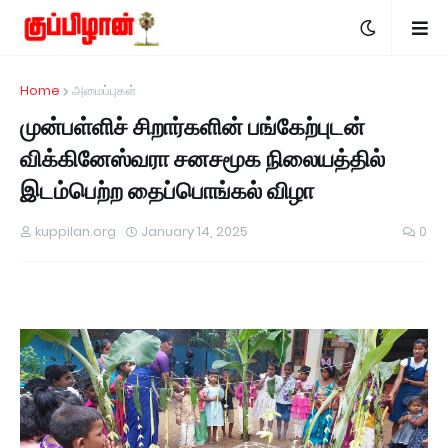
Home
அமைப்புகள்
முன்பள்ளிச் சிறார்களின் பங்கேற்புடன்
விக்கினேஸ்வரா சனசமூக நிலையத்தில்
இடம்பெற்ற தைப்பொங்கல் விழா
kuppilan.org
January 14, 2025
0