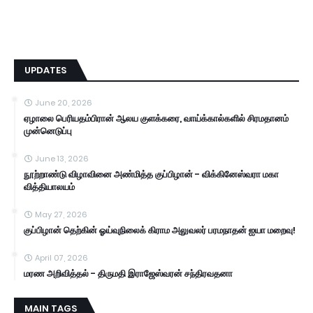
UPDATES
June 20, 2026
ஏழாலை பெரியதம்பிரான் ஆலய குளக்கரை, வாய்க்கால்களில் சிரமதானம்
முன்னெடுப்பு
June 13, 2026
நூற்றாண்டு விழாவினை அண்மித்த குப்பிழான் - விக்கினேஸ்வரா மகா
வித்தியாலயம்
May 27, 2026
குப்பிழான் தெற்கின் ஓய்வுநிலைக் கிராம அலுவலர் பரமநாதன் ஐயா மறைவு!
April 07, 2026
மரண அறிவித்தல் - திருமதி இராஜேஸ்வரன் சந்திரவதனா
MAIN TAGS