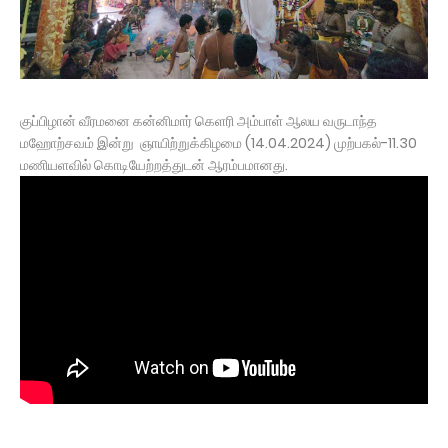
குப்பிழான் வீரமனை கன்னிமார் கெளரி அம்பாள் ஆலய வருடாந்த
மஹோற்சவம் இன்று ஞாயிற்றுக்கிழமை (14.04.2024) முற்பகல்-11.30
மணியளவில் கொடியேற்றத்துடன் ஆரம்பமானது.