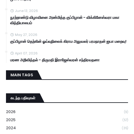
June 13, 2026
நூற்றாண்டு விழாவினை அண்மித்த குப்பிழான் - விக்கினேஸ்வரா மகா
வித்தியாலயம்
May 27, 2026
குப்பிழான் தெற்கின் ஓய்வுநிலைக் கிராம அலுவலர் பரமநாதன் ஐயா மறைவு!
April 07, 2026
மரண அறிவித்தல் - திருமதி இராஜேஸ்வரன் சந்திரவதனா
MAIN TAGS
கடந்த பதிவுகள்
2026
(9)
2025
(57)
2024
(35)