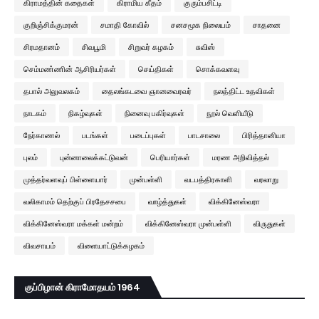
கிராமத்தின் கதைகள்
கிராமிய கீதம்
குரும்பசிட்டி
குறிஞ்சிக்குமரன்
சமாதி கோவில்
சனசமூக நிலையம்
சாதனை
சிரமதானம்
சிவபூமி
சிறுவர் கழகம்
சுவிஸ்
செம்மண்ணின் ஆசிரியர்கள்
செய்திகள்
சொக்கவளவு
தபால் அலுவலகம்
தைலங்கடவை ஞானவைரவர்
நலத்திட்ட உதவிகள்
நாடகம்
நிகழ்வுகள்
நினைவு பகிர்வுகள்
நூல் வெளியீடு
நேர்காணல்
படங்கள்
படைப்புகள்
பாடசாலை
பிரித்தானியா
புலம்
புன்னாலைக்கட்டுவன்
பெரியார்கள்
மரண அறிவித்தல்
முத்தர்வளவுப் பிள்ளையார்
முன்பள்ளி
வடபத்திரகாளி
வரலாறு
வலிகாமம் தெற்குப் பிரதேசசபை
வாழ்த்துகள்
விக்கினேஸ்வரா
விக்கினேஸ்வரா மக்கள் மன்றம்
விக்கினேஸ்வரா முன்பள்ளி
விருதுகள்
விவசாயம்
விளையாட்டுக்கழகம்
குப்பிழான் கிராமோதயம் 1964