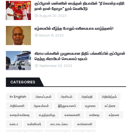
குப்பிழான் மண்ணின் மைந்தன் தியாவின் "நீ கொன்ற எதிரி
நான் தான் தோழா" நூல் வெளியீடு
August 20, 2023
ஏழ்மையில் வீழ்ந்த போதும் எளிமையாக வாழ்ந்தனர்!
March 15, 2023
கிராம மக்களின் முழுமையான நிதிப் பங்களிப்பில் குப்பிழான்
தெற்கு கிராமியச் செயலகம் உதயம்
September 20, 2023
CATEGORIES
In English
அமைப்புகள்
அரசியல்
அறநெறி
அறிவித்தல்
அறிவொளி
ஆலயங்கள்
இந்துமயானம்
ஏழாலை
கட்டுரை
கதைக்கவிதை
கருத்தரங்கு
கலைவாணி
கவிதை
கற்கரை
கனடா
கன்னிமார்
காடாகடம்பை
காணொளி