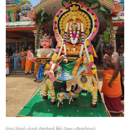
தொடர்ந்தும் பத்துத் தினங்கள் இவ் ஆலய மஹோற்சவம்