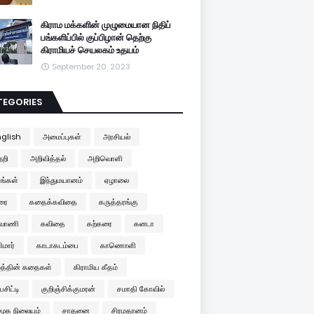
கிராம மக்களின் முழுமையான நிதிப்
பங்களிப்பில் குப்பிழான் தெற்கு
கிராமியச் செயலகம் உதயம்
September 20, 2023
TEGORIES
nglish
அமைப்புகள்
அரசியல்
றி
அறிவித்தல்
அறிவொளி
்கள்
இந்துமயானம்
ஏழாலை
ுரை
கதைக்கவிதை
கருத்தரங்கு
வாணி
கவிதை
கற்கரை
கனடா
ிமார்
காடாகடம்பை
காணொளி
மத்தின் கதைகள்
கிராமிய கீதம்
பசிட்டி
குறிஞ்சிக்குமரன்
சமாதி கோவில்
ூக நிலையம்
சாதனை
சிரமதானம்