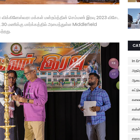
விக்கினேஸ்வரா மக்கள் மன்றம்த்தின் செம்மண் இரவு 2023 விசேட
.30 மணிக்கு மார்க்கத்தில் அமைந்துள்ள Middlefield
ற்றது.
CA
In E
அறநெ
ஆலயங
கட்ட
கலை
கன்ன
கிரா
குரும்
சனசம