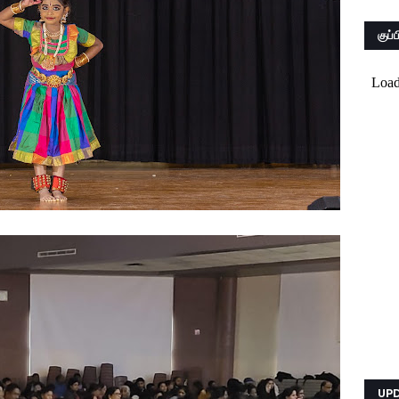
குப
UP