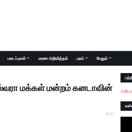
படைப்புகள்
மரண அறிவித்தல்
புலம்
மேலும்
பத்த
ஸ்வரா மக்கள் மன்றம் கனடாவின்
அறியவ
கன்
0