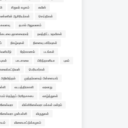
மி
சிறுவர் கழகம்
சுவிஸ்
மண்ணின் ஆசிரியர்கள்
செய்திகள்
்கவளவு
தபால் அலுவலகம்
ங்கடவை ஞானவைரவர்
நலத்திட்ட உதவிகள்
ம்
நிகழ்வுகள்
நினைவு பகிர்வுகள்
வெளியீடு
நேர்காணல்
படங்கள்
புகள்
பாடசாலை
பிரித்தானியா
புலம்
னாலைக்கட்டுவன்
பெரியார்கள்
அறிவித்தல்
முத்தர்வளவுப் பிள்ளையார்
ள்ளி
வடபத்திரகாளி
வரலாறு
ாமம் தெற்குப் பிரதேசசபை
வாழ்த்துகள்
கினேஸ்வரா
விக்கினேஸ்வரா மக்கள் மன்றம்
கினேஸ்வரா முன்பள்ளி
விருதுகள்
ாயம்
விளையாட்டுக்கழகம்