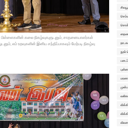
சிவபூ
செம்
சொக
தைல
களின் பிள்ளைகளின் கலை நிகழ்வுகளுடனும், சாதனையாளர்கள்
நாடக
ும், எம் உறவுகளின் இனிய சந்திப்பாகவும் மேற்படி நிகழ்வு
நூல் 
படைப்
புன்
மரண 
முன்ப
வலிக
விக்
விக்
விவச