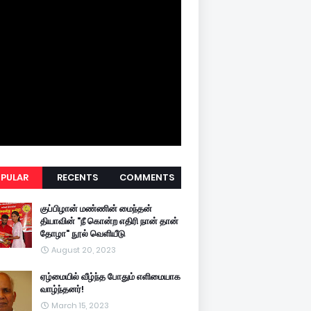
PULAR
RECENTS
COMMENTS
குப்பிழான் மண்ணின் மைந்தன்
தியாவின் "நீ கொன்ற எதிரி நான் தான்
தோழா" நூல் வெளியீடு
August 20, 2023
ஏழ்மையில் வீழ்ந்த போதும் எளிமையாக
வாழ்ந்தனர்!
March 15, 2023