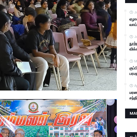
J
ஏழா
வாய்
J
நூற்
விக்
M
குப்
பரம
A
மரண
சந்
MA
கடந்