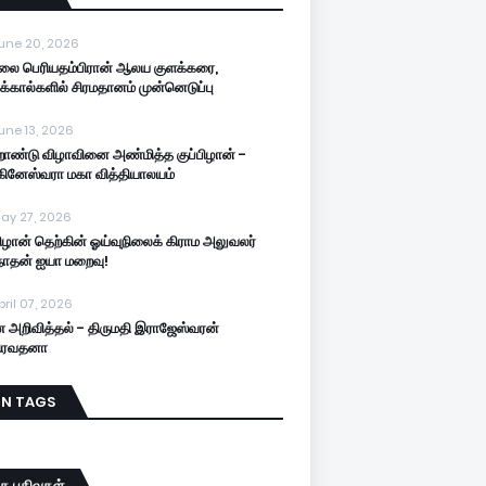
une 20, 2026
லை பெரியதம்பிரான் ஆலய குளக்கரை,
க்கால்களில் சிரமதானம் முன்னெடுப்பு
une 13, 2026
றாண்டு விழாவினை அண்மித்த குப்பிழான் -
கினேஸ்வரா மகா வித்தியாலயம்
ay 27, 2026
பிழான் தெற்கின் ஓய்வுநிலைக் கிராம அலுவலர்
நாதன் ஐயா மறைவு!
pril 07, 2026
 அறிவித்தல் - திருமதி இராஜேஸ்வரன்
திரவதனா
IN TAGS
த பதிவுகள்