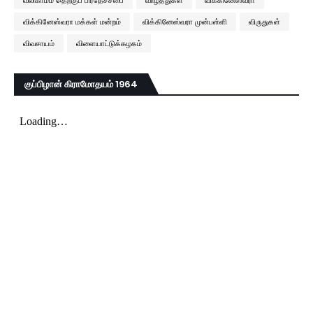
விக்கினேஸ்வரா மக்கள் மன்றம்
விக்கினேஸ்வரா முன்பள்ளி
விருதுகள்
விவசாயம்
விளையாட்டுக்கழகம்
குப்பிழான் கிராமோதயம் 1964