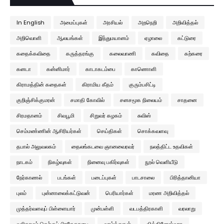
In English
அமைப்புகள்
அரசியல்
அறநெறி
அறிவித்தல்
அறிவொளி
ஆலயங்கள்
இந்துமயானம்
ஏழாலை
கட்டுரை
கதைக்கவிதை
கருத்தரங்கு
கலைவாணி
கவிதை
கற்கரை
கனடா
கன்னிமார்
காடாகடம்பை
காணொளி
கிராமத்தின் கதைகள்
கிராமிய கீதம்
குரும்பசிட்டி
குறிஞ்சிக்குமரன்
சமாதி கோவில்
சனசமூக நிலையம்
சாதனை
சிரமதானம்
சிவபூமி
சிறுவர் கழகம்
சுவிஸ்
செம்மண்ணின் ஆசிரியர்கள்
செய்திகள்
சொக்கவளவு
தபால் அலுவலகம்
தைலங்கடவை ஞானவைரவர்
நலத்திட்ட உதவிகள்
நாடகம்
நிகழ்வுகள்
நினைவு பகிர்வுகள்
நூல் வெளியீடு
நேர்காணல்
படங்கள்
படைப்புகள்
பாடசாலை
பிரித்தானியா
புலம்
புன்னாலைக்கட்டுவன்
பெரியார்கள்
மரண அறிவித்தல்
முத்தர்வளவுப் பிள்ளையார்
முன்பள்ளி
வடபத்திரகாளி
வரலாறு
வலிகாமம் தெற்குப் பிரதேசசபை
வாழ்த்துகள்
விக்கினேஸ்வரா