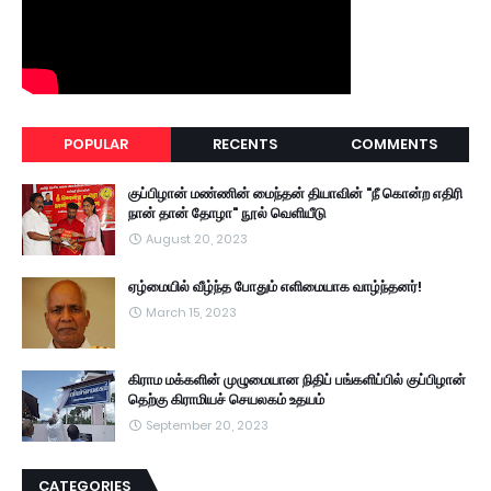
POPULAR
RECENTS
COMMENTS
குப்பிழான் மண்ணின் மைந்தன் தியாவின் "நீ கொன்ற எதிரி
நான் தான் தோழா" நூல் வெளியீடு
August 20, 2023
ஏழ்மையில் வீழ்ந்த போதும் எளிமையாக வாழ்ந்தனர்!
March 15, 2023
கிராம மக்களின் முழுமையான நிதிப் பங்களிப்பில் குப்பிழான்
தெற்கு கிராமியச் செயலகம் உதயம்
September 20, 2023
CATEGORIES