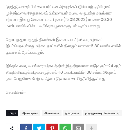
"முத்தர்வளவுப் பிள்ளையார்" என அழைக்கப்படும் யாழ். குப்பிழான்
முத்தர்வளவு சேதுகாவலப் பிள்ளையார் ஆலய வருடாந்த அலங்கார
உற்சவம் இன்று செவ்வாய்க்கிழமை (15.08.2023) மாலை-06.30
மணியளவில் விசேட அபிஷேக பூசைகளுடன் ஆரம்பமானது.
தொடர்ந்தும் பத்துத் தினங்கள் இவ்வாலய அலங்கார உற்சவம்
இடம்பெறவுள்ளது. உற்சவ நாட்களில் தினமும் மாலை-6.30 மணியளவில்
பூசைகள் ஆரம்பமாகும்.
இதேவேளை, அலங்கார உற்சவத்தின் இறுதிநாளான எதிர்வரும்-24 ஆம்
திகதி வியாழக்கிழமை முற்பகல்-10 மணியளவில் 108 சங்காபிஷேகம்
நடைபெறுமென மேற்படி ஆலய நிர்வாகசபை தெரிவித்துள்ளது.
செ.ரவிசாந்-
Tags
அமைப்புகள்
ஆலயங்கள்
நிகழ்வுகள்
முத்தர்வளவுப் பிள்ளையார்