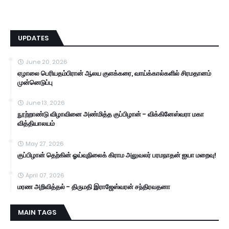
UPDATES
June 20, 2026
ஏழாலை பெரியதம்பிரான் ஆலய குளக்கரை, வாய்க்கால்களில் சிரமதானம்
முன்னெடுப்பு
June 13, 2026
நூற்றாண்டு விழாவினை அண்மித்த குப்பிழான் - விக்கினேஸ்வரா மகா
வித்தியாலயம்
May 27, 2026
குப்பிழான் தெற்கின் ஓய்வுநிலைக் கிராம அலுவலர் பரமநாதன் ஐயா மறைவு!
April 07, 2026
மரண அறிவித்தல் - திருமதி இராஜேஸ்வரன் சந்திரவதனா
MAIN TAGS