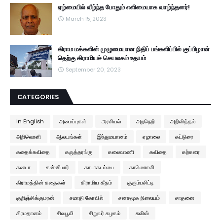
ஏழ்மையில் வீழ்ந்த போதும் எளிமையாக வாழ்ந்தனர்!
March 15, 2023
கிராம மக்களின் முழுமையான நிதிப் பங்களிப்பில் குப்பிழான்
தெற்கு கிராமியச் செயலகம் உதயம்
September 20, 2023
CATEGORIES
In English
அமைப்புகள்
அரசியல்
அறநெறி
அறிவித்தல்
அறிவொளி
ஆலயங்கள்
இந்துமயானம்
ஏழாலை
கட்டுரை
கதைக்கவிதை
கருத்தரங்கு
கலைவாணி
கவிதை
கற்கரை
கனடா
கன்னிமார்
காடாகடம்பை
காணொளி
கிராமத்தின் கதைகள்
கிராமிய கீதம்
குரும்பசிட்டி
குறிஞ்சிக்குமரன்
சமாதி கோவில்
சனசமூக நிலையம்
சாதனை
சிரமதானம்
சிவபூமி
சிறுவர் கழகம்
சுவிஸ்