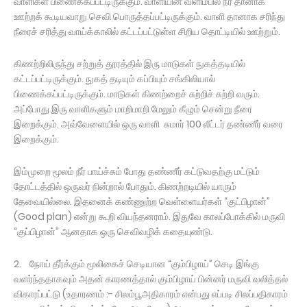
வாளிகள் பிணைக்கப்பட்டிருக்கும். வாளியின் விளிம்பில் நீர் தானாக
ஊற்றக் கூடியவாறு செவி பொருத்தப்பட்டிருக்கும். வாளி தானாக சரிந்து
நீரைச் சரித்து வாய்க்காலில் கட்டப்பட்டுள்ள சிறிய தொட்டியில் ஊற்றும்.
கிணற்றிலிருந்து சற்றுத் தூரத்தில் இரு மாடுகள் நுகத்தடியில்
கட்டப்பட்டிருக்கும். நுகத் தடியும் கப்பியும் சங்கிலியால்
பிணைக்கப்பட்டிருக்கும். மாடுகள் கிணற்றைச் சுற்றிச் சுற்றி வரும்.
அப்போது இரு வாளிகளும் மாறிமாறி மேலும் கீழும் சென்று நீரை
இறைக்கும். அவ்வேளையில் ஒரு வாளி சுமார் 100 லீட்டர் தண்ணீர் வரை
இறைக்கும்.
இம்முறை மூலம் நீர் பாய்ச்சும் போது தண்ணீர் கட்டுவதற்கு மட்டும்
தோட்டத்தில் ஒருவர் நின்றால் போதும். கிணற்றடியில் யாரும்
தேவையில்லை. இதனைக் கண்ணுற்ற வெள்ளையர்கள் “குட்பிழான்”
(Good plan) என்று கூறி வியந்தனராம். இதுவே காலப்போக்கில் மருவி
“குப்பிழான்” ஆனதாக ஒரு செவிவழிக் கதையுண்டு.
2. நோய் தீர்க்கும் மூலிகைச் செடியான “கும்பிழாய்” செடி இங்கு
வளர்ந்ததாகவும் அதன் காரணத்தால் கும்பிழாய் பின்னர் மருவி வலித்தல்
விகாரப்பட்டு (உதாரணம் :- சிலம்பூஅதிகாரம் என்பது எப்படி சிலப்பதிகாரம்