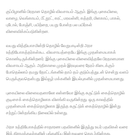
குப்பிழானில் பிரதான தொழில் விவசாயம் ஆகும். இங்கு புகையிலை,
வாழை, வெங்காயம், பீட்றூட், கரட், மரவள்ளி, கத்தரி, மிளகாய், பாகல்,
புடோல், போஞ்சி, பயிற்றை, பயறு போன்ற பல பயிர்கள்
விளைவிக்கப்படுகின்றன.
வயது வித்தியாசமின்றி தொழில் வேறுபாடின்றி அரச
உத்தியோகத்தர்கள்கூட விவசாயத்தையே இங்கு முதன்மையாகக்
கொண்டிருக்கின்றனர். இங்கு புகையிலை விளைவித்தலே பிரதானமான
விவசாயம் ஆகும். அதிகாலை முதல் இரவுவரை நேரம் கிடைக்கும்
போதெல்லாம் தமது தோட்டங்களில் தாம் தம் குடும்பத்துடன் சென்று வளம்
பெருக்குவதென்பது இவ்வூர் மக்களின் இயல்புகளில் முதன்மையானது.
புகையிலை விளைவதனாலோ என்னவோ இங்கு சுருட்டுக் கைத்தொழில்
குடிசைக் கைத்தொழிலாக விளங்கி வருகின்றது. ஒரு காலத்தில்
முதன்மைக் கைத்தொழிலாக இருந்த சுருட்டுக் கைத்தொழில் இன்று
சற்றுப் பின்தங்கிய நிலையில் உள்ளது.
அரச உத்தியோகத்தில் சாதாரண பதவிகளில் இருந்து உயர் பதவிகள் வரை
இக் கிராமத்தவர்களின் பங்களிப்பு இன்றுவரை தொடர்கின்றது.