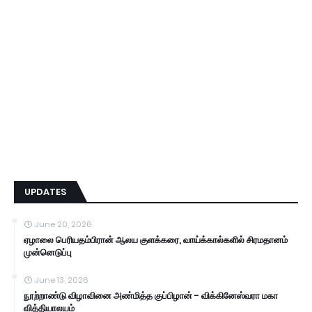
UPDATES
June 20, 2026
ஏழாலை பெரியதம்பிரான் ஆலய குளக்கரை, வாய்க்கால்களில் சிரமதானம்
முன்னெடுப்பு
June 13, 2026
நூற்றாண்டு விழாவினை அண்மித்த குப்பிழான் - விக்கினேஸ்வரா மகா
வித்தியாலயம்