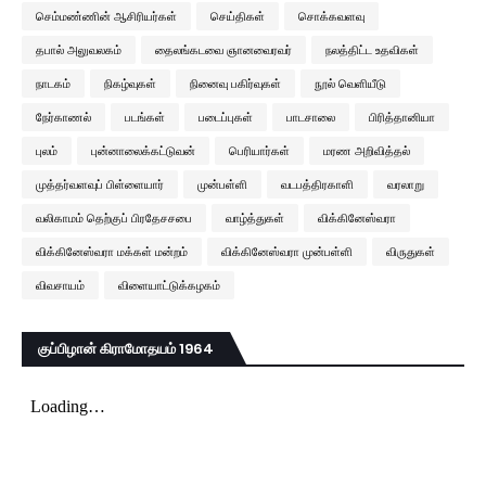
செம்மண்ணின் ஆசிரியர்கள்
செய்திகள்
சொக்கவளவு
தபால் அலுவலகம்
தைலங்கடவை ஞானவைரவர்
நலத்திட்ட உதவிகள்
நாடகம்
நிகழ்வுகள்
நினைவு பகிர்வுகள்
நூல் வெளியீடு
நேர்காணல்
படங்கள்
படைப்புகள்
பாடசாலை
பிரித்தானியா
புலம்
புன்னாலைக்கட்டுவன்
பெரியார்கள்
மரண அறிவித்தல்
முத்தர்வளவுப் பிள்ளையார்
முன்பள்ளி
வடபத்திரகாளி
வரலாறு
வலிகாமம் தெற்குப் பிரதேசசபை
வாழ்த்துகள்
விக்கினேஸ்வரா
விக்கினேஸ்வரா மக்கள் மன்றம்
விக்கினேஸ்வரா முன்பள்ளி
விருதுகள்
விவசாயம்
விளையாட்டுக்கழகம்
குப்பிழான் கிராமோதயம் 1964