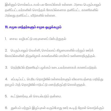
இன்னும் சொல்லப்படாமல் பல கோயில்கள் உள்ளன. அவை பெரும்பாலும்
தனிப்பட்டவர்களின் சொந்தக் கோயில்களாக தனிப்பட்ட காணிகளில்
அல்லது தனிப்பட்ட வீடுகளில் உள்ளன.
11. சமூக மாந்தர்களும் சமூக ஒழுக்கமும்
1. சைவ வழிபாட்டு மரபுகளைப் பின்பற்றுதல்
2. பெரும்பாலும் வெள்ளி, செவ்வாய் கிழமைகளில் மற்றும் ஊர்க்
கோயில்களின் திருவிழாக் காலங்களில் மாமிசம் உண்ணாதிருத்தல்.
3. நெற்றியில் நீறணியும் பழக்கம் உடையவர்களாகக் காணப்படுதல்.
4. எப்படிப்பட்ட பெரிய தொழிலில் உள்ளவர்களும் விவசாயத்தை மதித்து
தாமும் அத் தொழிலில் ஈடுபட்டு மனத்திருப்தி கொள்ளுதல்.
5. கூட்டுணர்வுடன் செயல்படும் தன்மை.
6. துன்பம் மற்றும் இழப்புகள் வரும்போது ஊர் கூடித் தோள் கொடுக்கும்