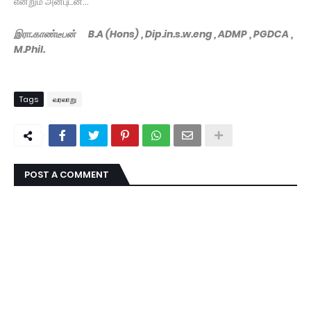
என்றும் அன்புடன்…
இரா.காண்டீபன் B.A (Hons) , Dip.in.s.w.eng , ADMP , PGDCA ,
M.Phil.
Tags
வரலாறு
POST A COMMENT