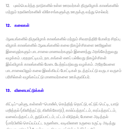
12. புலம்பெயர்ந்த நாடுகளில் உள்ள ஊரவர்கள் திருவிழாக் காலங்களில்
மற்றும் உறவினர்களின் விசேசங்களுக்கு ஊருக்கு வந்து செல்வர்.
12. கலைகள்
ஆலயங்களில் திருவிழாக் காலங்களில் மற்றும் சிவராத்திரி போன்ற சிறப்பு
விழாக் காலங்களில் ஆலயங்களில் கலை நிகழ்ச்சிகளை ஊரிலுள்ள
இளைஞர்களும் பாடசாலை மாணவர்களும் இணைந்து அரங்கேற்றுவது
வழக்கம். பரதநாட்டியம், நாடகங்கள் எனப் பல்வேறு நிகழ்ச்சிகள்
இவ்விழாக் காலங்களில் மேடையேற்றப்படுவது வழக்கம். அதேவேளை
பாடசாலையிலும் கலை இலக்கியப் போட்டிகள் நடத்தப்பட்டு வருடா வருசம்
பரிசில்கள் வழங்கப்பட்டு மாணவர்களை ஊக்குவிப்பர்.
13. விளையாட்டுக்கள்
கிட்டிப்-புள்ளு, கள்ளன்-பொலீஸ், கெந்தித் தொட்டு, எட்டுப் பெட்டி, யாடு
மறித்தல் (கிளித்தட்டு, கிளிக்கோடு), கால்ப்பந்தாட்டம், கரப்பந்தாட்டம்,
வலைப்பந்தாட்டம், துடுப்பாட்டம், பட்டம் விடுதல், போளை அடித்தல்
(மார்பிளில் செய்யப்பட்ட உருண்டை வடிவிலான உருவை உருட்டி அடித்து