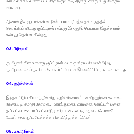
என வலித்தல் விகாரப்பட்டதோ அதுபோல) ஆனது என்று கூறுவோரும்
உள்ளனர்.
ஆனால் இவ்வூர் மக்களின் நீண்ட பாரம்பரியத்தைக் கருத்தில்
கொள்கின்றபோது குப்பிழான் என்பது இடுகுறிப் பெயராக இருக்கலாம்
என்பது தெளிவாகின்றது.
03. பிரிவுகள்
குப்பிழான் கிராமமானது குப்பிழான் வடக்கு கிராம சேவகர் பிரிவு,
குப்பிழான் தெற்கு கிராம சேவகர் பிரிவு என இரண்டு பிரிவுகள் கொண்டது.
04. குறிச்சிகள்
இந்தச் சிறிய கிராமத்தில் சிறு குறிச்சிகளாகப் பல சிற்றூர்கள் உள்ளன.
கேணியடி, சமாதி கோயிலடி, ஊரங்குணை, வீரமனை, கோட்டார் மனை,
தயிலங்கடவை, மயிலங்காடு, பூவிராயன் கலட்டி, மதவடி, கொலனி
போன்றவை குறிப்பிடத்தக்க சில எடுத்துக்காட்டுகள்.
05. தொழில்கள்