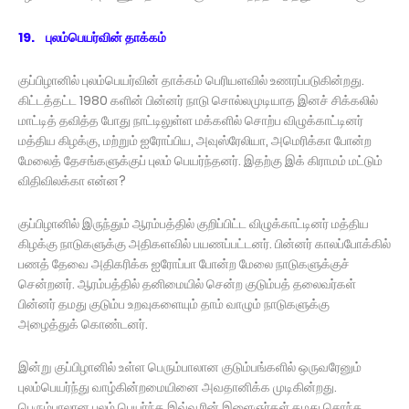
19. புலம்பெயர்வின் தாக்கம்
குப்பிழானில் புலம்பெயர்வின் தாக்கம் பெரியளவில் உணரப்படுகின்றது.
கிட்டத்தட்ட 1980 களின் பின்னர் நாடு சொல்லமுடியாத இனச் சிக்கலில்
மாட்டித் தவித்த போது நாட்டிலுள்ள மக்களில் சொற்ப விழுக்காட்டினர்
மத்திய கிழக்கு, மற்றும் ஐரோப்பிய, அவுஸ்ரேலியா, அமெரிக்கா போன்ற
மேலைத் தேசங்களுக்குப் புலம் பெயர்ந்தனர். இதற்கு இக் கிராமம் மட்டும்
விதிவிலக்கா என்ன?
குப்பிழானில் இருந்தும் ஆரம்பத்தில் குறிப்பிட்ட விழுக்காட்டினர் மத்திய
கிழக்கு நாடுகளுக்கு அதிகளவில் பயணப்பட்டனர். பின்னர் காலப்போக்கில்
பணத் தேவை அதிகரிக்க ஐரோப்பா போன்ற மேலை நாடுகளுக்குச்
சென்றனர். ஆரம்பத்தில் தனிமையில் சென்ற குடும்பத் தலைவர்கள்
பின்னர் தமது குடும்ப உறவுகளையும் தாம் வாழும் நாடுகளுக்கு
அழைத்துக் கொண்டனர்.
இன்று குப்பிழானில் உள்ள பெரும்பாலான குடும்பங்களில் ஒருவரேனும்
புலம்பெயர்ந்து வாழ்கின்றமையினை அவதானிக்க முடிகின்றது.
பெரும்பாலான புலம் பெயர்ந்த இவ்வூரின் இளைஞர்கள் தமது சொந்த