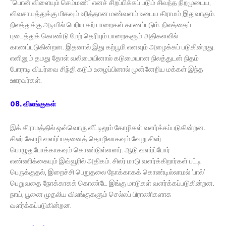
“பொன் விளையும் செம்மண்” எனச் சிறப்பிக்கப் படும் சிவந்த நிறமுடைய,
விவசாயத்துக்கு மிகவும் உரித்தான மண்வளம் உடைய கிராமம் இதுவாகும்.
நிலத்துக்கு அடியில் பெரிய கற் பாறைகள் காணப்படும். நிலத்தைப்
புடைத்துக் கொண்டு மேற் தெரியும் பாறைகளும் அதிகளவில்
காணப்படுகின்றன. இதனால் இது கற்பூமி எனவும் அழைக்கப் படுகின்றது.
எனினும் தமது தோள் வலிமையினால் கடுமையான நிலத்துடன் நிதம்
போராடி வியர்வை சிந்தி கடும் உழைப்பினால் முன்னேறிய மக்கள் இந்த
ஊரவர்கள்.
08. விலங்குகள்
இக் கிராமத்தில் ஒவ்வொரு வீட்டிலும் கோழிகள் வளர்க்கப்படுகின்றன.
சிலர் கோழி வளர்ப்பதனைத் தொழிலாகவும் வேறு சிலர்
பொழுதுபோக்காகவும் கொண்டுள்ளனர். ஆடு வளர்ப்போர்
எண்ணிக்கையும் இவ்வூரில் அதிகம். சிலர் மாடு வளர்க்கிறார்கள் பட்டி
பெருக்குதல், இறைச்சி பெறுதலை நோக்காகக் கொண்டில்லாமல் ‘பால்’
பெறுவதை நோக்காகக் கொண்டே இங்கு மாடுகள் வளர்க்கப்படுகின்றன.
நாய், பூனை முதலிய விலங்குகளும் செல்லப் பிராணிகளாக
வளர்க்கப்படுகின்றன.