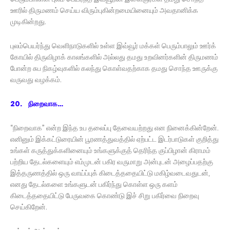
ஊரில் திருமணம் செய்ய விரும்புகின்றமையினையும் அவதானிக்க
முடிகின்றது.
புலம்பெயர்ந்து வெளிநாடுகளில் உள்ள இவ்வூர் மக்கள் பெரும்பாலும் ஊர்க்
கோயில் திருவிழாக் காலங்களில் அல்லது தமது உறவினர்களின் திருமணம்
போன்ற சுப நிகழ்வுகளில் கலந்து கொள்வதற்காக தமது சொந்த ஊருக்கு
வருவது வழக்கம்.
20. நிறைவாக…
“நிறைவாக” என்ற இந்த உப தலைப்பு தேவையற்றது என நினைக்கின்றேன்.
எனினும் இக்கட்டுரையின் பூரணத்துவத்தில் ஏற்பட்ட இடர்பாடுகள் குறித்து
உங்கள் கருத்துக்களினையும் உங்களுக்குத் தெரிந்த குப்பிழான் கிராமம்
பற்றிய தேடல்களையும் எம்முடன் பகிர வருமாறு அன்புடன் அழைப்பதற்கு
இத்தருணத்தில் ஒரு வாய்ப்புக் கிடைத்ததையிட்டு மகிழ்வடைவதுடன்,
எனது தேடல்களை உங்களுடன் பகிர்ந்து கொள்ள ஒரு களம்
கிடைத்ததையிட்டு பேருவகை கொண்டு இச் சிறு பகிர்வை நிறைவு
செய்கிறேன்.