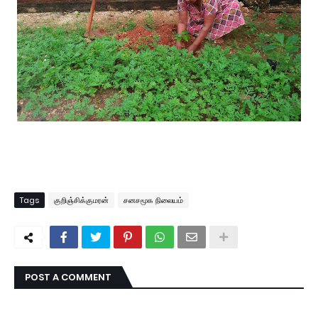
Tags
குறிஞ்சிக்குமரன்
சனசமூக நிலையம்
POST A COMMENT