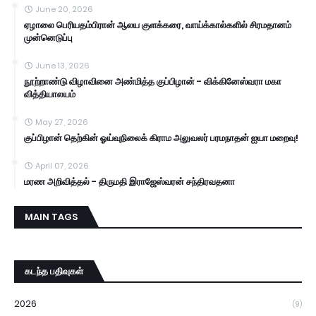
June 20, 2026
ஏழாலை பெரியதம்பிரான் ஆலய குளக்கரை, வாய்க்கால்களில் சிரமதானம்
முன்னெடுப்பு
June 13, 2026
நூற்றாண்டு விழாவினை அண்மித்த குப்பிழான் - விக்கினேஸ்வரா மகா
வித்தியாலயம்
May 27, 2026
குப்பிழான் தெற்கின் ஓய்வுநிலைக் கிராம அலுவலர் பரமநாதன் ஐயா மறைவு!
April 07, 2026
மரண அறிவித்தல் - திருமதி இராஜேஸ்வரன் சந்திரவதனா
MAIN TAGS
கடந்த பதிவுகள்
2026
(9)