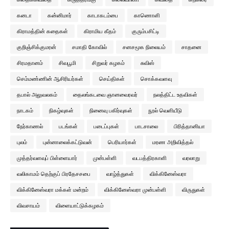
கனடா
கன்னிமார்
காடாகடம்பை
காணொளி
கிராமத்தின் கதைகள்
கிராமிய கீதம்
குரும்பசிட்டி
குறிஞ்சிக்குமரன்
சமாதி கோவில்
சனசமூக நிலையம்
சாதனை
சிரமதானம்
சிவபூமி
சிறுவர் கழகம்
சுவிஸ்
செம்மண்ணின் ஆசிரியர்கள்
செய்திகள்
சொக்கவளவு
தபால் அலுவலகம்
தைலங்கடவை ஞானவைரவர்
நலத்திட்ட உதவிகள்
நாடகம்
நிகழ்வுகள்
நினைவு பகிர்வுகள்
நூல் வெளியீடு
நேர்காணல்
படங்கள்
படைப்புகள்
பாடசாலை
பிரித்தானியா
புலம்
புன்னாலைக்கட்டுவன்
பெரியார்கள்
மரண அறிவித்தல்
முத்தர்வளவுப் பிள்ளையார்
முன்பள்ளி
வடபத்திரகாளி
வரலாறு
வலிகாமம் தெற்குப் பிரதேசசபை
வாழ்த்துகள்
விக்கினேஸ்வரா
விக்கினேஸ்வரா மக்கள் மன்றம்
விக்கினேஸ்வரா முன்பள்ளி
விருதுகள்
விவசாயம்
விளையாட்டுக்கழகம்