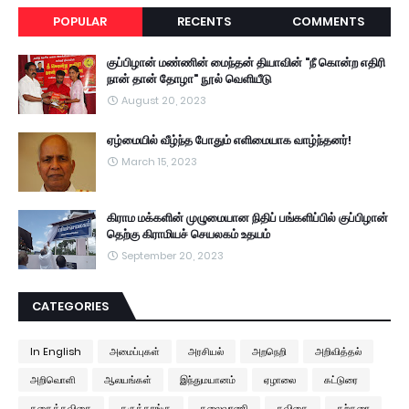
POPULAR
RECENTS
COMMENTS
குப்பிழான் மண்ணின் மைந்தன் தியாவின் "நீ கொன்ற எதிரி
நான் தான் தோழா" நூல் வெளியீடு
August 20, 2023
ஏழ்மையில் வீழ்ந்த போதும் எளிமையாக வாழ்ந்தனர்!
March 15, 2023
கிராம மக்களின் முழுமையான நிதிப் பங்களிப்பில் குப்பிழான்
தெற்கு கிராமியச் செயலகம் உதயம்
September 20, 2023
CATEGORIES
In English
அமைப்புகள்
அரசியல்
அறநெறி
அறிவித்தல்
அறிவொளி
ஆலயங்கள்
இந்துமயானம்
ஏழாலை
கட்டுரை
கதைக்கவிதை
கருத்தரங்கு
கலைவாணி
கவிதை
கற்கரை