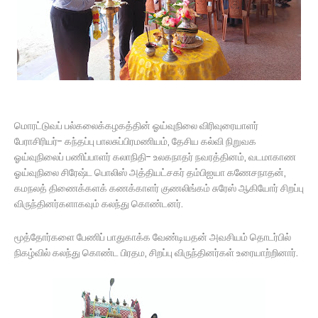
மொரட்டுவப் பல்கலைக்கழகத்தின் ஓய்வுநிலை விரிவுரையாளர்
பேராசிரியர்- கந்தப்பு பாலசுப்பிரமணியம், தேசிய கல்வி நிறுவக
ஓய்வுநிலைப் பணிப்பாளர் கலாநிதி- உலகநாதர் நவரத்தினம், வடமாகாண
ஓய்வுநிலை சிரேஷ்ட பொலிஸ் அத்தியட்சகர் தம்பிஐயா கணேசநாதன்,
கமநலத் திணைக்களக் கணக்காளர் குணலிங்கம் சுரேஸ் ஆகியோர் சிறப்பு
விருந்தினர்களாகவும் கலந்து கொண்டனர்.
மூத்தோர்களை பேணிப் பாதுகாக்க வேண்டியதன் அவசியம் தொடர்பில்
நிகழ்வில் கலந்து கொண்ட பிரதம, சிறப்பு விருந்தினர்கள் உரையாற்றினார்.