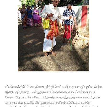
எம் கிராமத்தில் 101 வயதினை பூர்த்தி செய்த விழா நாயகரும் ஓய்வு பெற்ற
ஆசிரியரும், சோதிட வல்லுநருமான பொன்னையா ஐயம்பிள்ளை ஐயா
நிகழ்வு ஆரம்பமாகிய சிவபூமி ஆச்சிரமத்தில் இருந்து கன்னிமார் ஆலயம்
வரை நாதஸ்வர, தவில் வித்துவான்கள் சகிதம் கம்பீரமாக நடந்தே