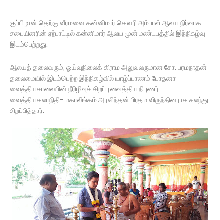
குப்பிழான் தெற்கு வீரமனை கன்னிமார் கௌரி அம்பாள் ஆலய நிர்வாக
சபையினரின் ஏற்பாட்டில் கன்னிமார் ஆலய முன் மண்டபத்தில் இந்நிகழ்வு
இடம்பெற்றது.
ஆலயத் தலைவரும், ஓய்வுநிலைக் கிராம அலுவலருமான சோ. பரமநாதன்
தலைமையில் இடம்பெற்ற இந்நிகழ்வில் யாழ்ப்பாணம் போதனா
வைத்தியசாலையின் நீரிழிவுச் சிறப்பு வைத்திய நிபுணர்
வைத்தியகலாநிதி- மகாலிங்கம் அரவிந்தன் பிரதம விருந்தினராக கலந்து
சிறப்பித்தார்.