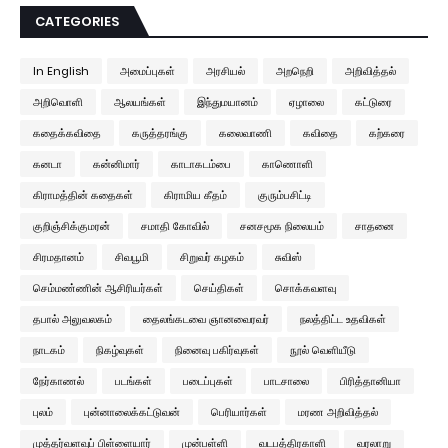
CATEGORIES
In English
அமைப்புகள்
அரசியல்
அறநெறி
அறிவித்தல்
அறிவொளி
ஆலயங்கள்
இந்துமயானம்
ஏழாலை
கட்டுரை
கதைக்கவிதை
கருத்தரங்கு
கலைவாணி
கவிதை
கற்கரை
கனடா
கன்னிமார்
காடாகடம்பை
காணொளி
கிராமத்தின் கதைகள்
கிராமிய கீதம்
குரும்பசிட்டி
குறிஞ்சிக்குமரன்
சமாதி கோவில்
சனசமூக நிலையம்
சாதனை
சிரமதானம்
சிவபூமி
சிறுவர் கழகம்
சுவிஸ்
செம்மண்ணின் ஆசிரியர்கள்
செய்திகள்
சொக்கவளவு
தபால் அலுவலகம்
தைலங்கடவை ஞானவைரவர்
நலத்திட்ட உதவிகள்
நாடகம்
நிகழ்வுகள்
நினைவு பகிர்வுகள்
நூல் வெளியீடு
நேர்காணல்
படங்கள்
படைப்புகள்
பாடசாலை
பிரித்தானியா
புலம்
புன்னாலைக்கட்டுவன்
பெரியார்கள்
மரண அறிவித்தல்
முத்தர்வளவுப் பிள்ளையார்
முன்பள்ளி
வடபத்திரகாளி
வரலாறு