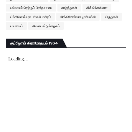
வலிகாமம் தெற்குப் பிரதேசசபை
வாழ்த்துகள்
விக்கினேஸ்வரா
விக்கினேஸ்வரா மக்கள் மன்றம்
விக்கினேஸ்வரா முன்பள்ளி
விருதுகள்
விவசாயம்
விளையாட்டுக்கழகம்
குப்பிழான் கிராமோதயம் 1964