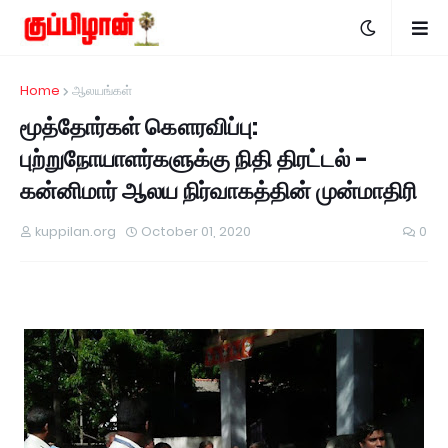
Home
ஆலயங்கள்
மூத்தோர்கள் கௌரவிப்பு:
புற்றுநோயாளர்களுக்கு நிதி திரட்டல் -
கன்னிமார் ஆலய நிர்வாகத்தின் முன்மாதிரி
kuppilan.org
October 01, 2020
0