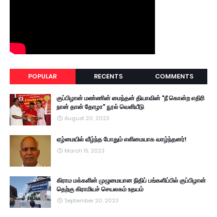
POPULAR
RECENTS
COMMENTS
குப்பிழான் மண்ணின் மைந்தன் தியாவின் "நீ கொன்ற எதிரி
நான் தான் தோழா" நூல் வெளியீடு
August 20, 2023
ஏழ்மையில் வீழ்ந்த போதும் எளிமையாக வாழ்ந்தனர்!
March 15, 2023
கிராம மக்களின் முழுமையான நிதிப் பங்களிப்பில் குப்பிழான்
தெற்கு கிராமியச் செயலகம் உதயம்
September 20, 2023