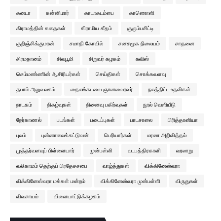
கனடா
கன்னிமார்
காடாகடம்பை
காணொளி
கிராமத்தின் கதைகள்
கிராமிய கீதம்
குரும்பசிட்டி
குறிஞ்சிக்குமரன்
சமாதி கோவில்
சனசமூக நிலையம்
சாதனை
சிரமதானம்
சிவபூமி
சிறுவர் கழகம்
சுவிஸ்
செம்மண்ணின் ஆசிரியர்கள்
செய்திகள்
சொக்கவளவு
தபால் அலுவலகம்
தைலங்கடவை ஞானவைரவர்
நலத்திட்ட உதவிகள்
நாடகம்
நிகழ்வுகள்
நினைவு பகிர்வுகள்
நூல் வெளியீடு
நேர்காணல்
படங்கள்
படைப்புகள்
பாடசாலை
பிரித்தானியா
புலம்
புன்னாலைக்கட்டுவன்
பெரியார்கள்
மரண அறிவித்தல்
முத்தர்வளவுப் பிள்ளையார்
முன்பள்ளி
வடபத்திரகாளி
வரலாறு
வலிகாமம் தெற்குப் பிரதேசசபை
வாழ்த்துகள்
விக்கினேஸ்வரா
விக்கினேஸ்வரா மக்கள் மன்றம்
விக்கினேஸ்வரா முன்பள்ளி
விருதுகள்
விவசாயம்
விளையாட்டுக்கழகம்