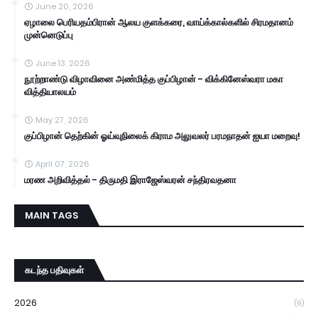
June 20, 2026
ஏழாலை பெரியதம்பிரான் ஆலய குளக்கரை, வாய்க்கால்களில் சிரமதானம்
முன்னெடுப்பு
June 13, 2026
நூற்றாண்டு விழாவினை அண்மித்த குப்பிழான் - விக்கினேஸ்வரா மகா
வித்தியாலயம்
May 27, 2026
குப்பிழான் தெற்கின் ஓய்வுநிலைக் கிராம அலுவலர் பரமநாதன் ஐயா மறைவு!
April 07, 2026
மரண அறிவித்தல் - திருமதி இராஜேஸ்வரன் சந்திரவதனா
MAIN TAGS
கடந்த பதிவுகள்
2026
(9)