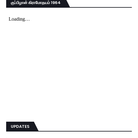
குப்பிழான் கிராமோதயம் 1964
UPDATES