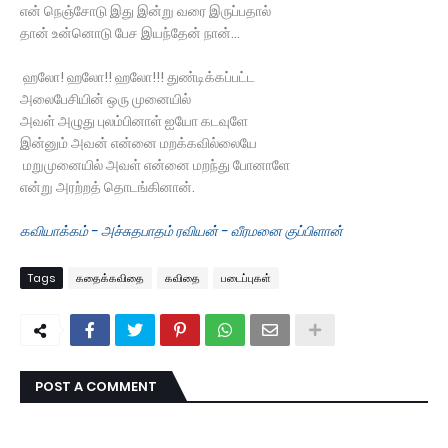
என் நெஞ்சோடு இது இன்று வரை இருப்பதால்
தான் உன்னொடு பேச இயந்தேன் நான்...
ஹலோ! ஹலோ!! ஹலோ!!! துண்டிக்கப்பட்ட
அலைபேசியின் ஒரு முனையில்
அவள் அழுது புலம்பினாள் ஐயோ கடவுளே
இன்னும் அவன் என்னை மறக்கவில்லையே
மறுமுனையில் அவள் என்னை மறந்து போனாளே
என்று அரற்றத் தொடங்கினான்.
கவியாக்கம் - அச்சுதபாதம் ரவியன் - வீரமனை குப்பிளான்
Tags
கதைக்கவிதை
கவிதை
படைப்புகள்
POST A COMMENT