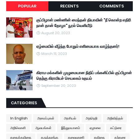
POPULAR
RECENTS
COMMENTS
குப்பிழான் மண்ணின் மைந்தன் தியாவின் "நீ கொன்ற எதிரி
நான் தான் தோழா" நூல் வெளியீடு
August 20, 2023
ஏழ்மையில் வீழ்ந்த போதும் எளிமையாக வாழ்ந்தனர்!
March 15, 2023
கிராம மக்களின் முழுமையான நிதிப் பங்களிப்பில் குப்பிழான்
தெற்கு கிராமியச் செயலகம் உதயம்
September 20, 2023
CATEGORIES
In English
அமைப்புகள்
அரசியல்
அறநெறி
அறிவித்தல்
அறிவொளி
ஆலயங்கள்
இந்துமயானம்
ஏழாலை
கட்டுரை
கதைக்கவிதை
கருத்தரங்கு
கலைவாணி
கவிதை
கற்கரை